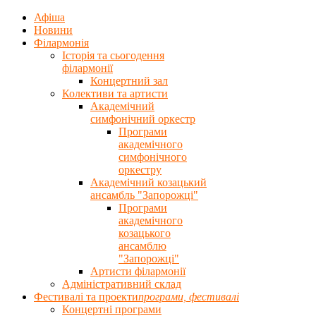
Афіша
Новини
Філармонія
Історія та сьогодення
філармонії
Концертний зал
Колективи та артисти
Академічний
симфонічний оркестр
Програми
академічного
симфонічного
оркестру
Академічний козацький
ансамбль "Запорожці"
Програми
академічного
козацького
ансамблю
"Запорожці"
Артисти філармонії
Адміністративний склад
Фестивалі та проекти
програми, фестивалi
Концертнi програми