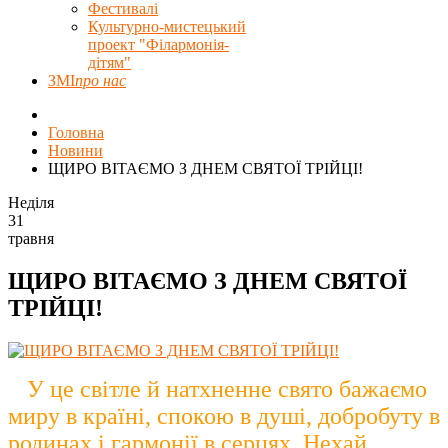
Фестивалі
Культурно-мистецький
проект "Філармонія-
дітям"
ЗМІ
про нас
Головна
Новини
ЩИРО ВІТАЄМО З ДНЕМ СВЯТОЇ ТРІЙЦІ!
Неділя
31
травня
ЩИРО ВІТАЄМО З ДНЕМ СВЯТОЇ
ТРІЙЦІ!
У це світле й натхненне свято бажаємо
миру в країні, спокою в душі, добробуту в
родинах і гармонії в серцях. Нехай