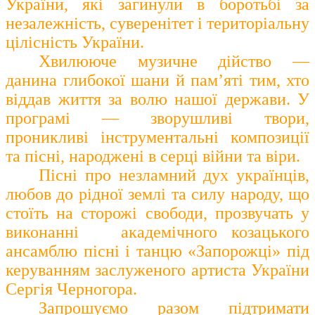
України, які загинули в боротьбі за
незалежність, суверенітет і територіальну
цілісність України.
Х
вилююче музичне дійство —
данина глибокої шани й пам’яті тим, хто
віддав життя за волю нашої держави. У
програмі — зворушливі твори,
проникливі інструментальні композиції
та
пісні
, народжені в серці війни та віри.
Пісні про незламний дух українців,
любов до рідної землі та силу народу, що
стоїть на сторожі свободи, прозвучать у
виконанні академічного козацького
ансамблю пісні і танцю «Запорожці» під
керуванням заслуженого артиста України
Сергія Черногора.
Запрошуємо разом
підтримати