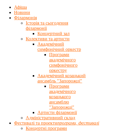
Афіша
Новини
Філармонія
Історія та сьогодення
філармонії
Концертний зал
Колективи та артисти
Академічний
симфонічний оркестр
Програми
академічного
симфонічного
оркестру
Академічний козацький
ансамбль "Запорожці"
Програми
академічного
козацького
ансамблю
"Запорожці"
Артисти філармонії
Адміністративний склад
Фестивалі та проекти
програми, фестивалi
Концертнi програми