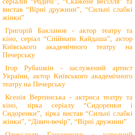
серіалів “Родичі”, “Скажене весілля” та
вистав “Вірні дружини”, “Сильні слабкі
жінки”
Григорій Бакланов - актор театру та
кіно, серіал “Спіймати Кайдаша”, актор
Київського академічного театру на
Печерську
Ігор Рубашкін - заслужений артист
України, актор Київського академічного
театру на Печерську
Ксенія Вертинська - актриса театру та
кіно, зірка серіалу “Сидоренки і
Сидоренки”, зірка вистав “Сильні слабкі
жінки”, “Дівич-вечір”, “Вірні дружини”
Олександр Ганноченко - народний