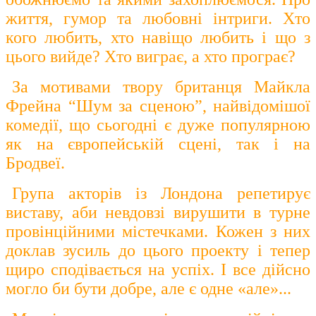
життя, гумор та любовні інтриги. Хто
кого любить, хто навіщо любить і що з
цього вийде? Хто виграє, а хто програє?
За мотивами твору британця Майкла
Фрейна “Шум за сценою”, найвідомішої
комедії, що сьогодні є дуже популярною
як на європейській сцені, так і на
Бродвеї.
Група акторів із Лондона репетирує
виставу, аби невдовзі вирушити в турне
провінційними містечками. Кожен з них
доклав зусиль до цього проекту і тепер
щиро сподівається на успіх. І все дійсно
могло би бути добре, але є одне «але»...