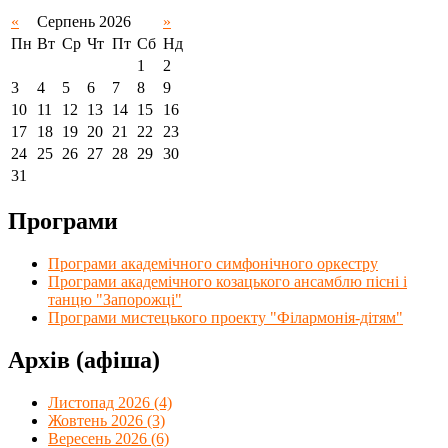
«
Серпень 2026
»
Пн
Вт
Ср
Чт
Пт
Сб
Нд
1
2
3
4
5
6
7
8
9
10
11
12
13
14
15
16
17
18
19
20
21
22
23
24
25
26
27
28
29
30
31
Програми
Програми академічного симфонічного оркестру
Програми академічного козацького ансамблю пісні і
танцю "Запорожці"
Програми мистецького проекту "Філармонія-дітям"
Архів (афіша)
Листопад 2026 (4)
Жовтень 2026 (3)
Вересень 2026 (6)