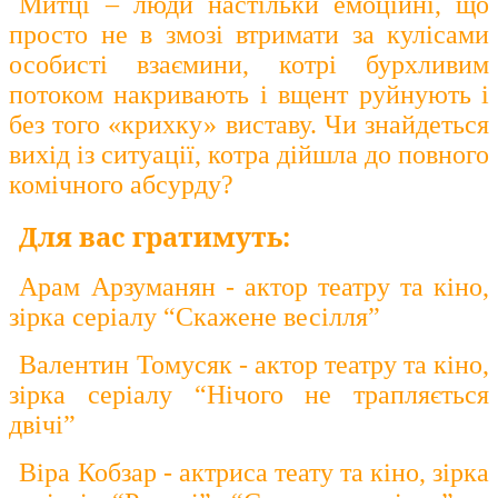
Митці – люди настільки емоційні, що
просто не в змозі втримати за кулісами
особисті взаємини, котрі бурхливим
потоком накривають і вщент руйнують і
без того «крихку» виставу. Чи знайдеться
вихід із ситуації, котра дійшла до повного
комічного абсурду?
Для вас гратимуть:
Арам Арзуманян - актор театру та кіно,
зірка серіалу “Скажене весілля”
Валентин Томусяк - актор театру та кіно,
зірка серіалу “Нічого не трапляється
двічі”
Віра Кобзар - актриса теату та кіно, зірка