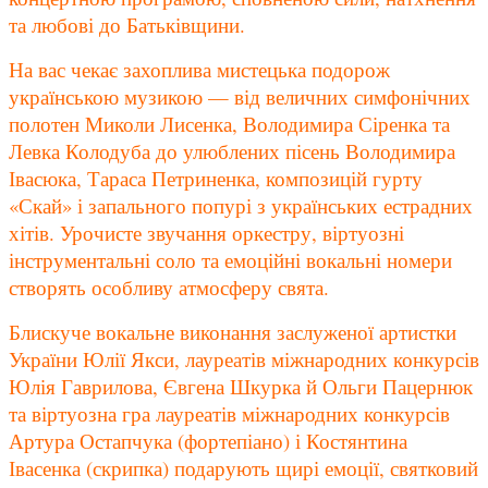
та любові до Батьківщини.
На вас чекає захоплива мистецька подорож
українською музикою — від величних симфонічних
полотен Миколи Лисенка, Володимира Сіренка та
Левка Колодуба до улюблених пісень Володимира
Івасюка, Тараса Петриненка, композицій гурту
«Скай» і запального попурі з українських естрадних
хітів. Урочисте звучання оркестру, віртуозні
інструментальні соло та емоційні вокальні номери
створять особливу атмосферу свята.
Блискуче вокальне виконання заслуженої артистки
України Юлії Якси, лауреатів міжнародних конкурсів
Юлія Гаврилова, Євгена Шкурка й Ольги Пацернюк
та віртуозна гра лауреатів міжнародних конкурсів
Артура Остапчука (фортепіано) і Костянтина
Івасенка (скрипка) подарують щирі емоції, святковий