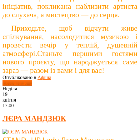
ініціатив, покликана наблизити артиста
до слухача, а мистецтво — до серця.
Приходьте, щоб відчути живе
спілкування, насолодитися музикою і
провести вечір у теплій, душевній
атмосфері.Станьте першими гостями
нового проєкту, що народжується саме
зараз — разом із вами і для вас!
Опубліковано в
Афіша
Детальніше ...
Неділя
19
квітня
17:00
ЛЄРА МАНДЗЮК
STAND- UP Lady Лєра Мандзюк –