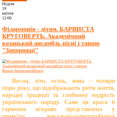
Неділя
19
квітня
12:00
Філармонія - дітям. БАРВИСТА
КРУГОВЕРТЬ. Академічний
козацький ансамбль пісні і танцю
"Запорожці"
Весна, літо, осінь, зима – чотири
пори року, що відображають ритм життя,
народні традиції та глибинну мудрість
українського народу. Саме ця краса й
гармонія яскраво представлена у
прем’єрі вокально-хореографічної