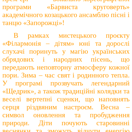
програми «Барвиста круговерть»
академічного козацького ансамблю пісні і
танцю «Запорожці»!
В рамках мистецького проєкту
«Філармонія – дітям» юні та дорослі
слухачі поринуть у магію українських
обрядових і народних пісень, що
передають неповторну атмосферу кожної
пори. Зима – час свят і родинного тепла.
У програмі прозвучать легендарний
«Щедрик», а також традиційні колядки та
веселі вертепні сценки, що наповнять
серця різдвяним настроєм. Весна –
символ оновлення та пробудження
природи. Діти почують старовинні
веснянки та зможуть відчути енергію