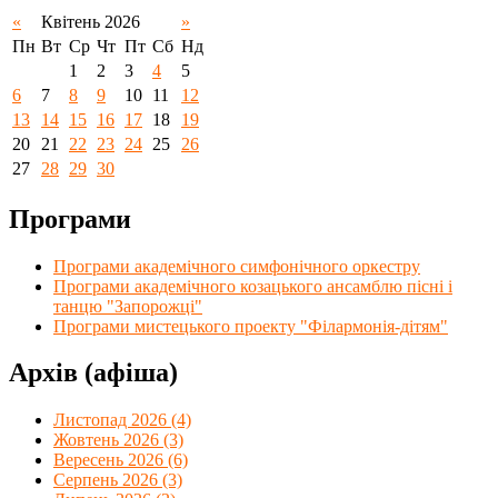
«
Квітень 2026
»
Пн
Вт
Ср
Чт
Пт
Сб
Нд
1
2
3
4
5
6
7
8
9
10
11
12
13
14
15
16
17
18
19
20
21
22
23
24
25
26
27
28
29
30
Програми
Програми академічного симфонічного оркестру
Програми академічного козацького ансамблю пісні і
танцю "Запорожці"
Програми мистецького проекту "Філармонія-дітям"
Архів (афіша)
Листопад 2026 (4)
Жовтень 2026 (3)
Вересень 2026 (6)
Серпень 2026 (3)