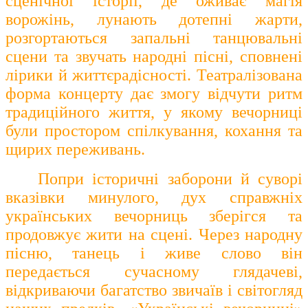
сценічної історії, де оживає магія
ворожінь, лунають дотепні жарти,
розгортаються запальні танцювальні
сцени та звучать народні пісні, сповнені
лірики й життєрадісності. Театралізована
форма концерту дає змогу відчути ритм
традиційного життя, у якому вечорниці
були простором спілкування, кохання та
щирих переживань.
Попри історичні заборони й суворі
вказівки минулого, дух справжніх
українських вечорниць зберігся та
продовжує жити на сцені. Через народну
пісню, танець і живе слово він
передається сучасному глядачеві,
відкриваючи багатство звичаїв і світогляд