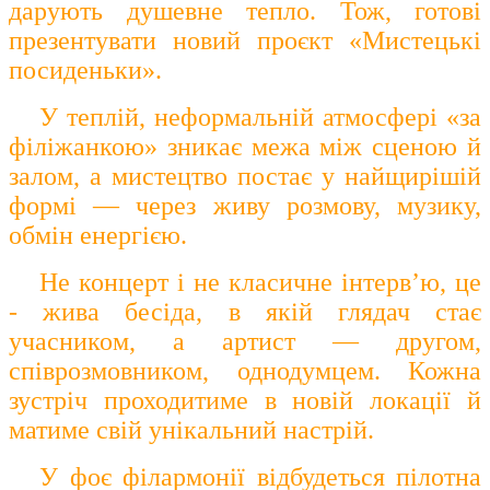
дарують душевне тепло. Тож, готові
презентувати новий проєкт «Мистецькі
посиденьки».
У теплій, неформальній атмосфері «за
філіжанкою» зникає межа між сценою й
залом, а мистецтво постає у найщирішій
формі — через живу розмову, музику,
обмін енергією.
Не концерт і не класичне інтерв’ю, це
- жива бесіда, в якій глядач стає
учасником, а артист — другом,
співрозмовником, однодумцем. Кожна
зустріч проходитиме в новій локації й
матиме свій унікальний настрій.
У фоє філармонії відбудеться пілотна