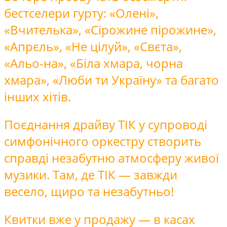
бестселери гурту: «Олені»,
«Вчителька», «Сірожине пірожине»,
«Апрєль», «Не цілуй», «Свєта»,
«Альо-на», «Біла хмара, чорна
хмара», «Люби ти Україну» та багато
інших хітів.
Поєднання драйву ТІК у супроводі
симфонічного оркестру створить
справді незабутню атмосферу живої
музики. Там, де ТІК — завжди
весело, щиро та незабутньо!
Квитки вже у продажу — в касах