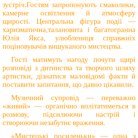
зустріч.Гостям запропонують смаколики,
камерне освітлення й атмосферу
щирості. Центральна фігура події —
харизматична,талановита і багатогранна
Юлія Якса
, улюблениця справжніх
поціновувачів вишуканого мистецтва.
Гості матимуть нагоду почути щирі
розповіді з дитинства та творчого шляху
артистки, дізнатися маловідомі факти й
поставити запитання, що давно цікавили.
Музичний супровід — переважно
«живий» — органічно вплітатиметься в
розмову, підсилюючи настрій і
створюючи незабутнє враження.
«Мистецькі посиденьки» — одна з