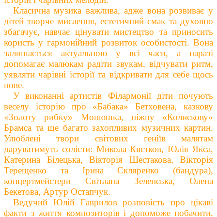
Класична музика важлива, адже вона розвиває у
дітей творче мислення, естетичний смак та духовно
збагачує, навчає цінувати мистецтво та приносить
користь у гармонійний розвиток особистості. Вона
залишається актуальною у всі часи, а наразі
допомагає малюкам радіти звукам, відчувати ритм,
уявляти чарівні історії та відкривати для себе
щось
нове
.
У виконанні артистів Філармонії діти почують
веселу історію про «Бабака» Бетховена, казкову
«Золоту рибку» Монюшка, ніжну «Колискову»
Брамса та ще багато захопливих музичних картин.
Улюблені твори світових геніїв малятам
даруватимуть солісти: Микола Квєтков, Юлія Якса,
Катерина Білецька, Вікторія Шестакова, Вікторія
Терещенко
та
Ірина Скляренко (бандура),
концертмейстери Світлана Зеленська, Олена
Бекетова, Артур Остапчук.
Ведучий Юлій Гаврилов розповість про цікаві
факти
з життя
композиторів і допоможе побачити,