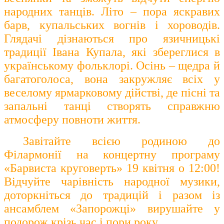
народних танців. Літо – пора яскравих
барв, купальських вогнів і хороводів.
Глядачі дізнаються про язичницькі
традиції Івана Купала, які збереглися в
українському фольклорі. Осінь – щедра й
багатоголоса, вона закружляє всіх у
веселому ярмарковому дійстві, де пісні та
запальні танці створять справжню
атмосферу повноти життя.
Завітайте всією родиною до
Філармонії на концертну програму
«Барвиста круговерть» 19 квітня о 12:00!
Відчуйте чарівність народної музики,
доторкніться до традицій і разом із
ансамблем «Запорожці» вирушайте у
подорож крізь час і пори року.