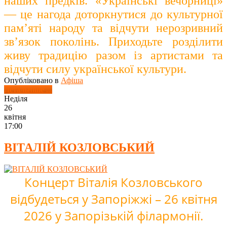
наших предків.
«Українські вечорниці»
— це нагода доторкнутися до культурної
пам’яті народу та відчути нерозривний
зв’язок поколінь. Приходьте
розділити
живу традицію разом із артистами та
відчути силу української культури.
Опубліковано в
Афіша
Детальніше ...
Неділя
26
квітня
17:00
ВІТАЛІЙ КОЗЛОВСЬКИЙ
Концерт Віталія Козловського
відбудеться у Запоріжжі – 26 квітня
2026 у Запорізькій філармонії.