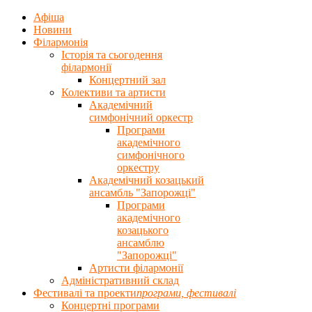
Афіша
Новини
Філармонія
Історія та сьогодення
філармонії
Концертний зал
Колективи та артисти
Академічний
симфонічний оркестр
Програми
академічного
симфонічного
оркестру
Академічний козацький
ансамбль "Запорожці"
Програми
академічного
козацького
ансамблю
"Запорожці"
Артисти філармонії
Адміністративний склад
Фестивалі та проекти
програми, фестивалi
Концертнi програми