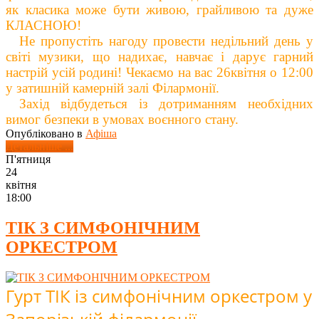
як класика може бути живою, грайливою та дуже
КЛАСНОЮ!
Не пропустіть нагоду провести недільний день у
світі музики, що надихає, навчає і дарує гарний
настрій усій родині! Чекаємо на вас
26
квітня
о 12:00
у затишній камерній залі Філармонії.
Захід відбудеться із дотриманням необхідних
вимог безпеки в умовах воєнного стану.
Опубліковано в
Афіша
Детальніше ...
П'ятниця
24
квітня
18:00
ТІК З СИМФОНІЧНИМ
ОРКЕСТРОМ
Гурт ТІК із симфонічним оркестром у