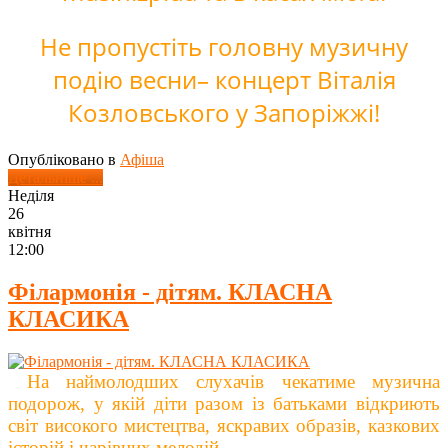
Не пропустіть головну музичну
подію весни– концерт Віталія
Козловського у Запоріжжі!
Опубліковано в
Афіша
Детальніше ...
Неділя
26
квітня
12:00
Філармонія - дітям. КЛАСНА
КЛАСИКА
На наймолодших слухачів чекатиме музична
подорож, у якій діти разом із батьками відкриють
світ високого мистецтва, яскравих образів, казкових
історій і чарівних мелодій.