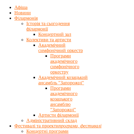
Афіша
Новини
Філармонія
Історія та сьогодення
філармонії
Концертний зал
Колективи та артисти
Академічний
симфонічний оркестр
Програми
академічного
симфонічного
оркестру
Академічний козацький
ансамбль "Запорожці"
Програми
академічного
козацького
ансамблю
"Запорожці"
Артисти філармонії
Адміністративний склад
Фестивалі та проекти
програми, фестивалi
Концертнi програми