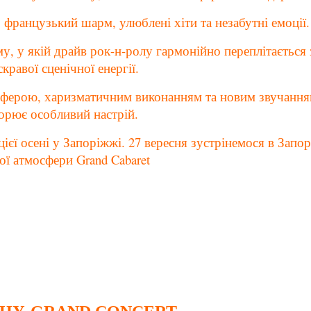
, французький шарм, улюблені хіти та незабутні емоції.
му, у якій драйв рок-н-ролу гармонійно переплітається
кравої сценічної енергії.
ферою, харизматичним виконанням та новим звучанням
ворює особливий настрій.
ієї осені у Запоріжжі. 27 вересня зустрінемося в Запо
ої атмосфери Grand Cabaret