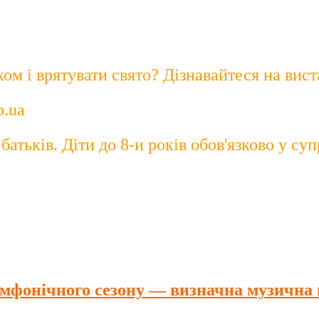
хом і врятувати свято? Дізнавайтеся на вис
p.ua
батьків. Діти до 8-и років обов'язково у суп
имфонічного сезону — визначна музична 