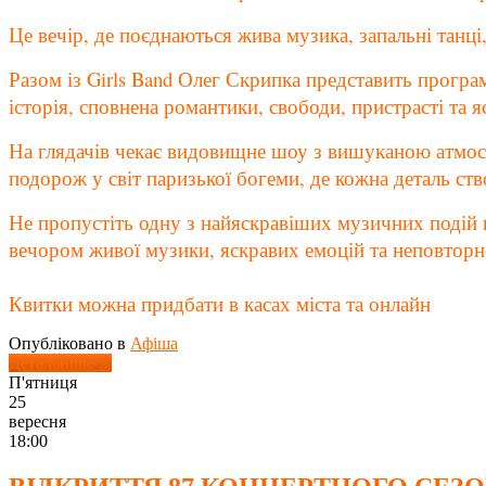
Це вечір, де поєднаються жива музика, запальні танці
Разом із Girls Band Олег Скрипка представить програ
історія, сповнена романтики, свободи, пристрасті та яс
На глядачів чекає видовищне шоу з вишуканою атмос
подорож у світ паризької богеми, де кожна деталь ст
Не пропустіть одну з найяскравіших музичних подій ц
вечором живої музики, яскравих емоцій та неповторн
Квитки можна придбати в касах міста та онлайн
Опубліковано в
Афіша
Детальніше ...
П'ятниця
25
вересня
18:00