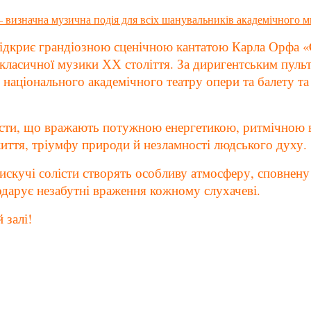
дкриє грандіозною сценічною кантатою Карла Орфа «Ca
класичної музики ХХ століття. За диригентським пуль
о національного академічного театру опери та балету т
ексти, що вражають потужною енергетикою, ритмічною 
 життя, тріумфу природи й незламності людського духу.
скучі солісти створять особливу атмосферу, сповнену 
дарує незабутні враження кожному слухачеві.
 залі!