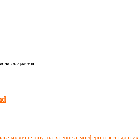
ласна філармонія
nd
краве музичне шоу, натхненне атмосферою легендарних