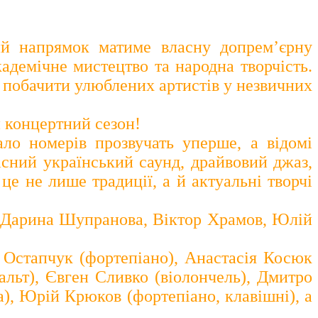
ий напрямок матиме власну допрем’єрну
адемічне мистецтво та народна творчість.
й побачити улюблених артистів у незвичних
 концертний сезон!
ало номерів прозвучать уперше, а відомі
сний український саунд, драйвовий джаз,
це не лише традиції, а й актуальні творчі
, Дарина Шупранова, Віктор Храмов, Юлій
 Остапчук (фортепіано), Анастасія Косюк
альт), Євген Сливко (віолончель), Дмитро
а), Юрій Крюков (фортепіано, клавішні), а