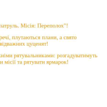
патруль. Місія: Переполох"!
ечі, плутаються плани, а свято
 відважних цуценят!
вжніми рятувальниками: розгадуватимуть
 місії та рятувати ярмарок!