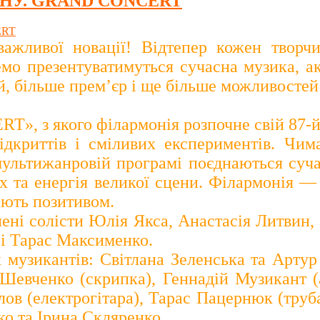
НУ. GRAND CONCERT
важливої новації! Відтепер кожен творч
емо презентуватимуться сучасна музика, ак
й, більше прем’єр і ще більше можливосте
», з якого філармонія розпочне свій 87-й
ідкриттів і сміливих експериментів. Чим
мультижанровій програмі поєднаються суча
 та енергія великої сцени. Філармонія — 
ають позитивом.
ені солісти Юлія Якса, Анастасія Литвин
 і Тарас Максименко.
 музикантів: Світлана Зеленська та Артур
 Шевченко (скрипка), Геннадій Музикант (
влов (електрогітара), Тарас Пацернюк (труб
о та Ірина Скляренко.