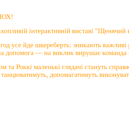
ЛОХ!
ахопливій інтерактивній виставі "Щенячий 
год усе йде шкереберть: зникають важливі р
бна допомога — на виклик вирушає команда
м та Роккі маленькі глядачі стануть спра
, танцюватимуть, допомагатимуть виконувати