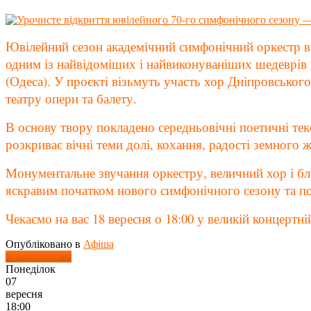
Ювілейний сезон академічний симфонічний оркестр ві
одним із найвідоміших і найвиконуваніших шедеврів 
(Одеса). У проєкті візьмуть участь хор Дніпровськог
театру опери та балету.
В основу твору покладено середньовічні поетичні т
розкриває вічні теми долі, кохання, радості земного
Монументальне звучання оркестру, величний хор і бли
яскравим початком нового симфонічного сезону та по
Чекаємо на вас 18 вересня о 18:00 у великій концертній
Опубліковано в
Афіша
Детальніше ...
Понеділок
07
вересня
18:00