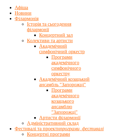
Афіша
Новини
Філармонія
Історія та сьогодення
філармонії
Концертний зал
Колективи та артисти
Академічний
симфонічний оркестр
Програми
академічного
симфонічного
оркестру
Академічний козацький
ансамбль "Запорожці"
Програми
академічного
козацького
ансамблю
"Запорожці"
Артисти філармонії
Адміністративний склад
Фестивалі та проекти
програми, фестивалi
Концертнi програми