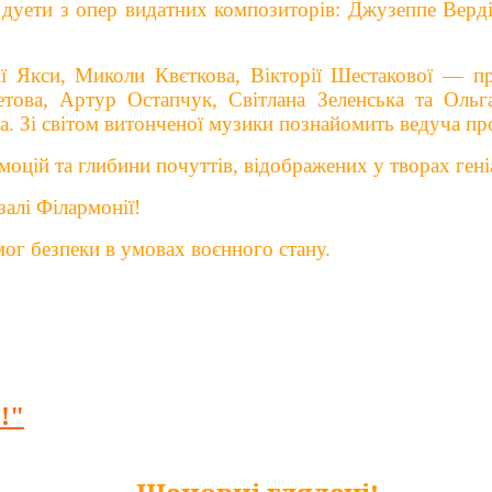
а дуети з опер видатних композиторів: Джузеппе Верд
 Якси, Миколи Квєткова, Вікторії Шестакової — п
етова, Артур Остапчук, Світлана Зеленська та Оль
а. Зі світом витонченої музики познайомить ведуча пр
моцій та глибини почуттів, відображених у творах ген
залі Філармонії!
мог безпеки в умовах воєнного стану.
!"