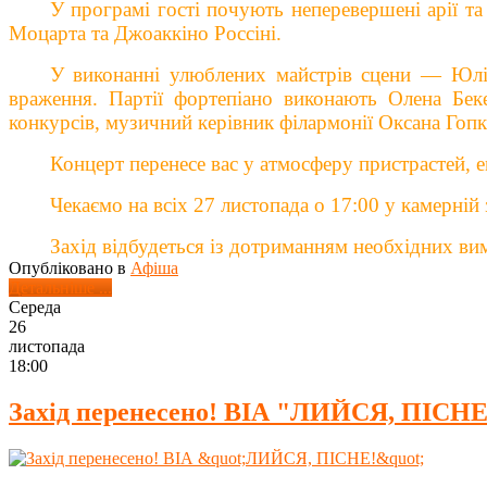
У програмі гості почують неперевершені арії т
Моцарта та Джоаккіно Россіні.
У виконанні улюблених майстрів сцени — Юлії
враження. Партії фортепіано виконають Олена Бек
конкурсів, музичний керівник філармонії Оксана Гопк
Концерт перенесе вас у атмосферу пристрастей, е
Чекаємо на всіх 27 листопада о 17:00 у камерній 
Захід відбудеться із дотриманням необхідних ви
Опубліковано в
Афіша
Детальніше ...
Середа
26
листопада
18:00
Захід перенесено! ВІА "ЛИЙСЯ, ПІСНЕ