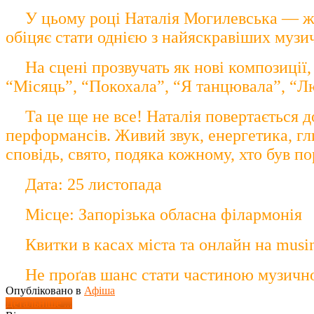
У цьому році Наталія Могилевська — жі
обіцяє стати однією з найяскравіших музи
На сцені прозвучать як нові композиції,
“Місяць”, “Покохала”, “Я танцювала”, “Лю
Та це ще не все! Наталія повертається д
перформансів. Живий звук, енергетика, гл
сповідь, свято, подяка кожному, хто був п
Дата: 25 листопада
Місце: Запорізька обласна філармонія
Квитки в касах міста та онлайн на musi
Не проґав шанс стати частиною музичної
Опубліковано в
Афіша
Детальніше ...