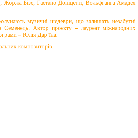
і, Жоржа Бізе, Гаетано Доніцетті, Вольфганга Амадея
ролунають музичні шедеври, що залишать незабутні
га Семенець. Автор проєкту – лауреат міжнародних
ограми – Юлія Дар’їна.
іальних композиторів.