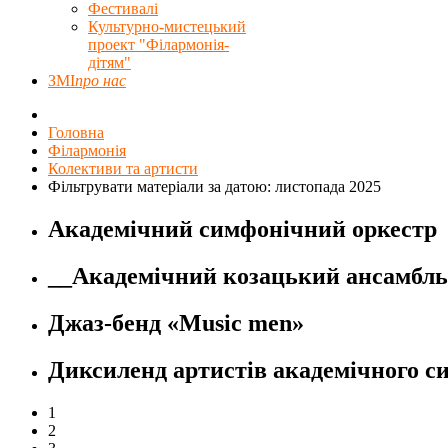
Фестивалі
Культурно-мистецький
проект "Філармонія-
дітям"
ЗМІ
про нас
Головна
Філармонія
Колективи та артисти
Фільтрувати матеріали за датою: листопада 2025
Академічний симфонічний оркестр
__Академічний козацький ансамбль 
Джаз-бенд «Music men»
Диксиленд артистів академічного с
1
2