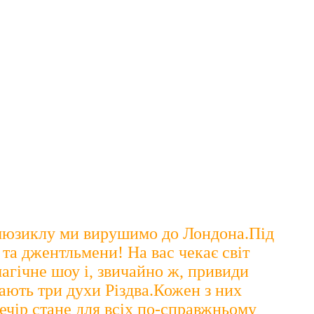
о мюзиклу ми вирушимо до Лондона.Під
і та джентльмени! На вас чекає світ
магічне шоу і, звичайно ж, привиди
ають три духи Різдва.Кожен з них
ечір стане для всіх по-справжньому