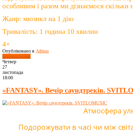
особливим і разом ми дізнаємося скільки 
Жанр: мюзикл на 1 дію
Тривалість: 1 година 10 хвилин
4+
Опубліковано в
Афіша
Детальніше ...
Четвер
27
листопада
18:00
«FANTASY». Вечір саундтреків. SVIT
Атмосфера улю
Подорожувати в часі чи між світ