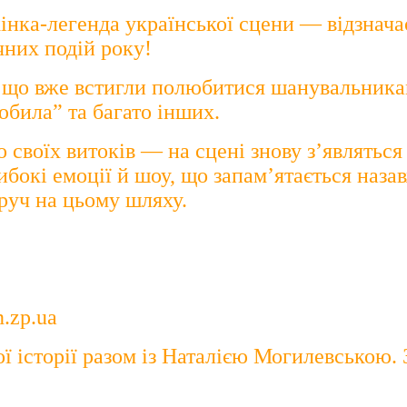
нка-легенда української сцени — відзнача
чних подій року!
 що вже встигли полюбитися шанувальникам, т
била” та багато інших.
о своїх витоків — на сцені знову з’являться 
ибокі емоції й шоу, що запам’ятається наза
оруч на цьому шляху.
n.zp.ua
 історії разом із Наталією Могилевською. 