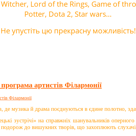
itcher, Lord of the Rings, Game of thron
Potter, Dota 2, Star wars…
Не упустіть цю прекрасну можливість!
рограма артистів Філармонії
ів, де музика й драма поєднуються в єдине полотно, зд
цькі зустрічі» на справжніх шанувальників оперного 
подорож до вишукних творів, що захоплюють слухачів 