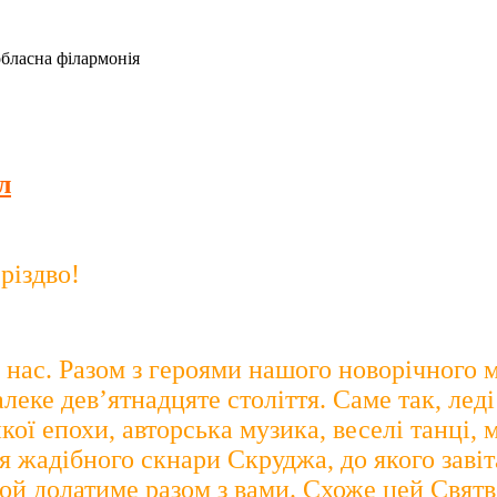
обласна філармонія
л
різдво!
з нас. Разом з героями нашого новорічног
алеке дев’ятнадцяте століття. Саме так, лед
кої епохи, авторська музика, веселі танці, 
 жадібного скнари Скруджа, до якого завіт
рой долатиме разом з вами. Схоже цей Святв