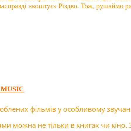
насправді «коштує» Різдво. Тож, рушаймо р
LOMUSIC
блених фільмів у особливому звучан
ами можна не тільки в книгах чи кіно