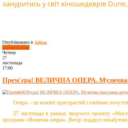
зануритись у світ кіношедеврів Dune, W
Опубліковано в
Афіша
Детальніше ...
Четвер
27
листопада
17:00
Прем'єра! ВЕЛИЧНА ОПЕРА. Музична п
Опера – це всесвіт пристрастей і глибини почутт
27 листопада в рамках творчого проєкту «Мисте
програми «Велична опера».
Вечір подарує незабутню 