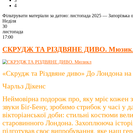
3
4
Фільтрувати матеріали за датою: листопада 2025 — Запорізька 
Неділя
30
листопада
17:00
СКРУДЖ ТА РІЗДВЯНЕ ДИВО. Мюзик
«Скрудж та Різдвяне диво» До Лондона на 
Чарльз Дікенс
Неймовірна подорож про, яку мріє кожен 
звуки Біґ-Бену, зробимо стрибок у часі у д
вікторіанської доби: стильні костюми вели
старовинного Лондона. Захоплююча історія
підготував своє випробування, яке наш ге