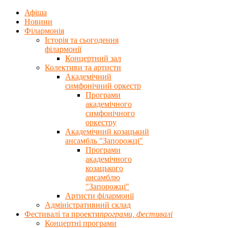
Афіша
Новини
Філармонія
Історія та сьогодення
філармонії
Концертний зал
Колективи та артисти
Академічний
симфонічний оркестр
Програми
академічного
симфонічного
оркестру
Академічний козацький
ансамбль "Запорожці"
Програми
академічного
козацького
ансамблю
"Запорожці"
Артисти філармонії
Адміністративний склад
Фестивалі та проекти
програми, фестивалi
Концертнi програми