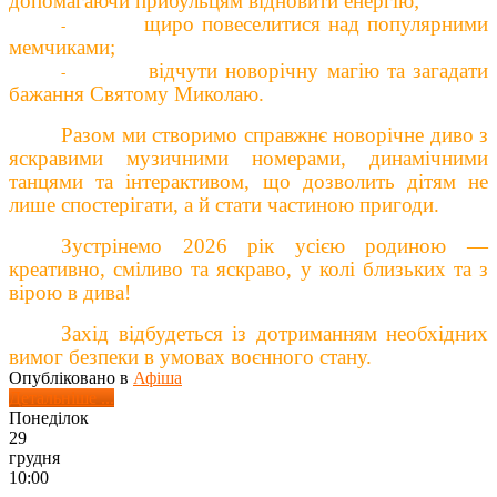
допомагаючи прибульцям відновити енергію;
щиро повеселитися
над
популярними
-
мемчиками;
відчути новорічну магію
та загадати
-
бажання
Свят
ому
Микола
ю
.
Разом ми створимо справжнє новорічне диво
з
яскравими музичними номерами, динамічними
танцями та інтерактивом, що дозволить дітям не
лише спостерігати, а й стати частиною пригоди.
Зустрінемо 2026 рік усією родиною —
креативно, сміливо та яскраво, у колі близьких та з
вірою в дива!
Захід відбудеться із дотриманням необхідних
вимог безпеки в умовах воєнного стану.
Опубліковано в
Афіша
Детальніше ...
Понеділок
29
грудня
10:00