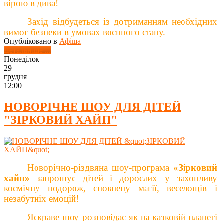
вірою в дива!
Захід відбудеться із дотриманням необхідних
вимог безпеки в умовах воєнного стану.
Опубліковано в
Афіша
Детальніше ...
Понеділок
29
грудня
12:00
НОВОРІЧНЕ ШОУ ДЛЯ ДІТЕЙ
"ЗІРКОВИЙ ХАЙП"
Новорічно-різдвяна шоу-програма
«
Зірковий
хайп
»
запрошує дітей і дорослих у захопливу
космічну подорож, сповнену магії, веселощів і
незабутніх емоцій!
Яскраве шоу розповідає як на казковій планеті