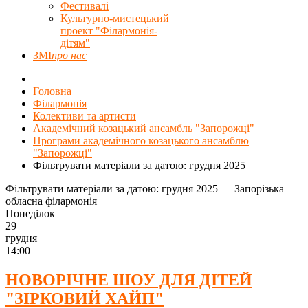
Фестивалі
Культурно-мистецький
проект "Філармонія-
дітям"
ЗМІ
про нас
Головна
Філармонія
Колективи та артисти
Академічний козацький ансамбль "Запорожці"
Програми академічного козацького ансамблю
"Запорожці"
Фільтрувати матеріали за датою: грудня 2025
Фільтрувати матеріали за датою: грудня 2025 — Запорізька
обласна філармонія
Понеділок
29
грудня
14:00
НОВОРІЧНЕ ШОУ ДЛЯ ДІТЕЙ
"ЗІРКОВИЙ ХАЙП"