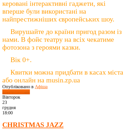
керовані інтерактивні гаджети, які
вперше були використані на
найпрестижніших європейських шоу.
Вирушайте до країни пригод разом із
нами. В фойє театру на всіх чекатиме
фотозона з героями казки.
Вік 0+.
Квитки можна придбати в касах міста
або онлайн на musin.zp.ua
Опубліковано в
Афіша
Детальніше ...
Вівторок
23
грудня
18:00
CHRISTMAS JAZZ