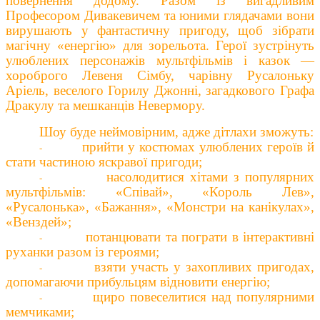
повернення додому.
Разом із
вигадлив
им
Професором Дивакевичем та юними глядачами вони
вирушають у
фантастичну
пригоду, щоб зібрати
магічну «енергію» для зорельота. Герої зустрінуть
улюблених персонажів мультфільмів і казок —
хороброго Левеня Сімбу, чарівну Русалоньку
Аріель, веселого Горилу Джонні, загадкового Графа
Дракулу та мешканців Невермору.
Шоу буде неймовірним, адже д
ітлахи зможуть:
прийти у костюмах улюблених героїв й
-
стати частиною яскравої пригоди;
насолодитися хітами з популярних
-
мультфільмів: «Співай», «Король Лев»,
«Русалонька», «Бажання», «Монстри на канікулах»,
«Венздей»;
потанцювати та пограти в інтерактивні
-
руханки разом із героями;
взяти участь у захопливих пригодах,
-
допомагаючи прибульцям відновити енергію;
щиро повеселитися
над
популярними
-
мемчиками;