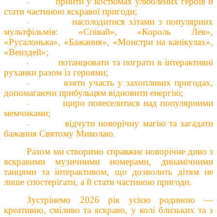
прийти у костюмах улюблених героїв й
-
стати частиною яскравої пригоди;
насолодитися хітами з популярних
-
мультфільмів: «Співай», «Король Лев»,
«Русалонька», «Бажання», «Монстри на канікулах»,
«Венздей»;
потанцювати та пограти в інтерактивні
-
руханки разом із героями;
взяти участь у захопливих пригодах,
-
допомагаючи прибульцям відновити енергію;
щиро повеселитися
над
популярними
-
мемчиками;
відчути новорічну магію
та загадати
-
бажання
Свят
ому
Микола
ю
.
Разом ми створимо справжнє новорічне диво
з
яскравими музичними номерами, динамічними
танцями та інтерактивом, що дозволить дітям не
лише спостерігати, а й стати частиною пригоди.
Зустрінемо 2026 рік усією родиною —
креативно, сміливо та яскраво, у колі близьких та з