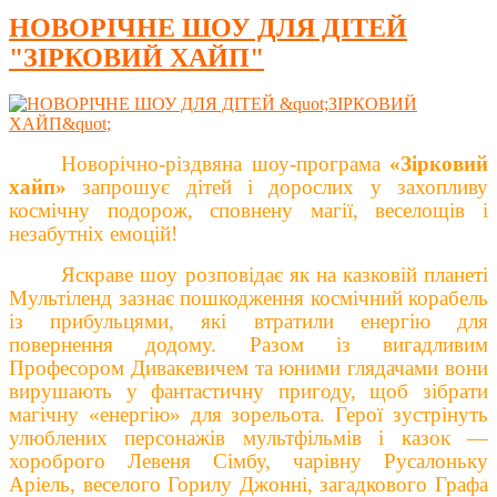
НОВОРІЧНЕ ШОУ ДЛЯ ДІТЕЙ
"ЗІРКОВИЙ ХАЙП"
Новорічно-різдвяна шоу-програма
«
Зірковий
хайп
»
запрошує дітей і дорослих у захопливу
космічну подорож, сповнену магії, веселощів і
незабутніх емоцій!
Яскраве шоу розповідає як на казковій планеті
Мультіленд зазнає пошкодження космічний корабель
із прибульцями, які втратили енергію для
повернення додому.
Разом із
вигадлив
им
Професором Дивакевичем та юними глядачами вони
вирушають у
фантастичну
пригоду, щоб зібрати
магічну «енергію» для зорельота. Герої зустрінуть
улюблених персонажів мультфільмів і казок —
хороброго Левеня Сімбу, чарівну Русалоньку
Аріель, веселого Горилу Джонні, загадкового Графа