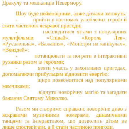
Дракулу та мешканців Невермору.
Шоу буде неймовірним, адже д
ітлахи зможуть:
прийти у костюмах улюблених героїв й
-
стати частиною яскравої пригоди;
насолодитися хітами з популярних
-
мультфільмів: «Співай», «Король Лев»,
«Русалонька», «Бажання», «Монстри на канікулах»,
«Венздей»;
потанцювати та пограти в інтерактивні
-
руханки разом із героями;
взяти участь у захопливих пригодах,
-
допомагаючи прибульцям відновити енергію;
щиро повеселитися
над
популярними
-
мемчиками;
відчути новорічну магію
та загадати
-
бажання
Свят
ому
Микола
ю
.
Разом ми створимо справжнє новорічне диво
з
яскравими музичними номерами, динамічними
танцями та інтерактивом, що дозволить дітям не
лише спостерігати, а й стати частиною пригоди.