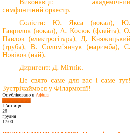
Виконавці: академічний
симфонічний оркестр.
Солісти: Ю. Якса (вокал), Ю.
Гаврилов (вокал), А. Косюк (флейта), О.
Павлов (електрогітара), Д. Княжицький
(труба), В. Солом’янчук (маримба), С.
Новіков (най).
Диригент: Д. Мітнік.
Це свято саме для вас і саме тут!
Зустрічаймося у Філармонії!
Опубліковано в
Афіша
Детальніше ...
П'ятниця
26
грудня
17:00