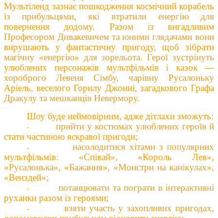
Мультіленд зазнає пошкодження космічний корабель
із прибульцями, які втратили енергію для
повернення додому.
Разом із
вигадлив
им
Професором Дивакевичем та юними глядачами вони
вирушають у
фантастичну
пригоду, щоб зібрати
магічну «енергію» для зорельота. Герої зустрінуть
улюблених персонажів мультфільмів і казок —
хороброго Левеня Сімбу, чарівну Русалоньку
Аріель, веселого Горилу Джонні, загадкового Графа
Дракулу та мешканців Невермору.
Шоу буде неймовірним, адже д
ітлахи зможуть:
прийти у костюмах улюблених героїв й
-
стати частиною яскравої пригоди;
насолодитися хітами з популярних
-
мультфільмів: «Співай», «Король Лев»,
«Русалонька», «Бажання», «Монстри на канікулах»,
«Венздей»;
потанцювати та пограти в інтерактивні
-
руханки разом із героями;
взяти участь у захопливих пригодах,
-