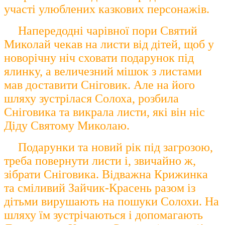
участі улюблених казкових персонажів.
Напередодні чарівної пори Святий
Миколай чекав на листи від дітей, щоб у
новорічну ніч сховати подарунок під
ялинку, а величезний мішок з листами
мав доставити Сніговик. Але на його
шляху зустрілася Солоха, розбила
Сніговика та викрала листи, які він ніс
Діду Святому Миколаю.
Подарунки та новий рік під загрозою,
треба повернути листи і, звичайно ж,
зібрати Сніговика. Відважна Крижинка
та сміливий Зайчик-Красень разом із
дітьми вирушають на пошуки Солохи. На
шляху їм зустрічаються і допомагають