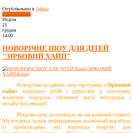
Опубліковано в
Афіша
Детальніше ...
Неділя
21
грудня
14:00
НОВОРІЧНЕ ШОУ ДЛЯ ДІТЕЙ
"ЗІРКОВИЙ ХАЙП"
Новорічно-різдвяна шоу-програма
«
Зірковий
хайп
»
запрошує дітей і дорослих у захопливу
космічну подорож, сповнену магії, веселощів і
незабутніх емоцій!
Яскраве шоу розповідає як на казковій планеті
Мультіленд зазнає пошкодження космічний корабель
із прибульцями, які втратили енергію для