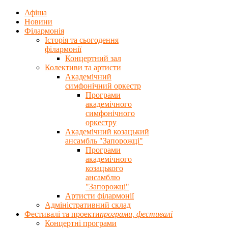
Афіша
Новини
Філармонія
Історія та сьогодення
філармонії
Концертний зал
Колективи та артисти
Академічний
симфонічний оркестр
Програми
академічного
симфонічного
оркестру
Академічний козацький
ансамбль "Запорожці"
Програми
академічного
козацького
ансамблю
"Запорожці"
Артисти філармонії
Адміністративний склад
Фестивалі та проекти
програми, фестивалi
Концертнi програми