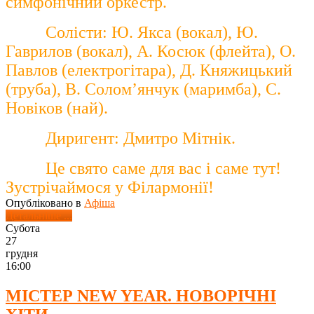
симфонічний оркестр.
Солісти: Ю. Якса (вокал), Ю.
Гаврилов (вокал), А. Косюк (флейта), О.
Павлов (електрогітара), Д. Княжицький
(труба), В. Солом’янчук (маримба), С.
Новіков (най).
Диригент: Дмитро Мітнік.
Це свято саме для вас і саме тут!
Зустрічаймося у Філармонії!
Опубліковано в
Афіша
Детальніше ...
Субота
27
грудня
16:00
МІСТЕР NEW YEAR. НОВОРІЧНІ