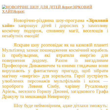
Новорічно-різдвяна шоу-програма
«
Зірковий
хайп
»
запрошує дітей і дорослих у захопливу
космічну подорож, сповнену магії, веселощів і
незабутніх емоцій!
Яскраве шоу розповідає як на казковій планеті
Мультіленд зазнає пошкодження космічний корабель
із прибульцями, які втратили енергію для
повернення додому.
Разом із
вигадлив
им
Професором Дивакевичем та юними глядачами вони
вирушають у
фантастичну
пригоду, щоб зібрати
магічну «енергію» для зорельота. Герої зустрінуть
улюблених персонажів мультфільмів і казок —
хороброго Левеня Сімбу, чарівну Русалоньку
Аріель, веселого Горилу Джонні, загадкового Графа
Дракулу та мешканців Невермору.
Шоу буде неймовірним, адже д
ітлахи зможуть: