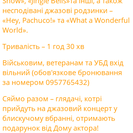
Snow», «Jingle Bells»та інші, а також
несподівані джазові родзинки –
«Hey, Pachuco!» та «What a Wonderful
World».
Тривалість – 1 год 30 хв
Військовим, ветеранам та УБД вхід
вільний (обов'язкове бронювання
за номером 0957765432)
Сяймо разом – глядачі, котрі
прийдуть на джазовий концерт у
блискучому вбранні, отримають
подарунок від Дому актора!