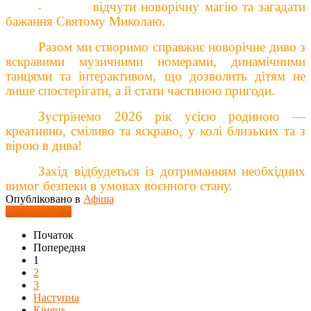
відчути новорічну магію
та загадати
-
бажання
Свят
ому
Микола
ю
.
Разом ми створимо справжнє новорічне диво
з
яскравими музичними номерами, динамічними
танцями та інтерактивом, що дозволить дітям не
лише спостерігати, а й стати частиною пригоди.
Зустрінемо 2026 рік усією родиною —
креативно, сміливо та яскраво, у колі близьких та з
вірою в дива!
Захід відбудеться із дотриманням необхідних
вимог безпеки в умовах воєнного стану.
Опубліковано в
Афіша
Детальніше ...
Початок
Попередня
1
2
3
Наступна
Кінець