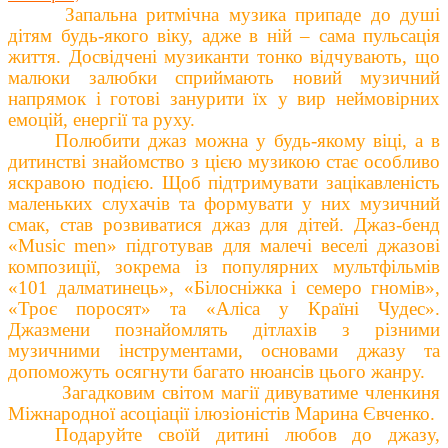
Запальна ритмічна музика припаде до душі
дітям будь-якого віку, адже в ній – сама пульсація
життя. Досвідчені музиканти тонко відчувають, що
малюки залюбки сприймають новий музичний
напрямок і готові занурити їх у вир неймовірних
емоцій, енергії та руху.
Полюбити джаз можна у будь-якому віці, а в
дитинстві знайомство з цією музикою стає особливо
яскравою подією. Щоб підтримувати зацікавленість
маленьких слухачів та формувати у них музичний
смак, став розвиватися джаз для дітей. Джаз-бенд
«Music men» підготував для малечі веселі джазові
композиції, зокрема із популярних мультфільмів
«101 далматинець», «Білосніжка і семеро гномів»,
«Троє поросят» та «Аліса у Країні Чудес».
Джазмени познай
о
млять дітлахів з різними
музичними інструментами, основами джазу та
допоможуть осягнути багато нюансів цього жанру.
Загадковим світом магії дивуватиме членкиня
Міжнародної асоціації ілюзіоністів Марина Євченко.
Подаруйте своїй дитині любов до джазу,