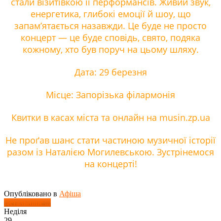
стали візитівкою її перформансів. Живий звук,
енергетика, глибокі емоції й шоу, що
запам’ятається назавжди. Це буде не просто
концерт — це буде сповідь, свято, подяка
кожному, хто був поруч на цьому шляху.
Дата: 29 березня
Місце: Запорізька філармонія
Квитки в касах міста та онлайн на musin.zp.ua
Не проґав шанс стати частиною музичної історії
разом із Наталією Могилевською. Зустрінемося
на концерті!
Опубліковано в
Афіша
Детальніше ...
Неділя
29