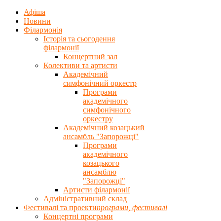
Афіша
Новини
Філармонія
Історія та сьогодення
філармонії
Концертний зал
Колективи та артисти
Академічний
симфонічний оркестр
Програми
академічного
симфонічного
оркестру
Академічний козацький
ансамбль "Запорожці"
Програми
академічного
козацького
ансамблю
"Запорожці"
Артисти філармонії
Адміністративний склад
Фестивалі та проекти
програми, фестивалi
Концертнi програми