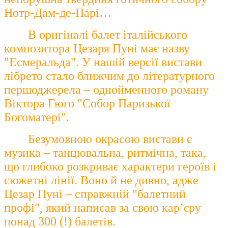
Нотр-Дам-де-Парі…
В оригіналі балет італійського
композитора Цезаря Пуні має назву
"Есмеральда". У нашій версії вистави
лібрето стало ближчим до літературного
першоджерела – однойменного роману
Віктора Гюго "Собор Паризької
Богоматері".
Безумовною окрасою вистави є
музика – танцювальна, ритмічна, така,
що глибоко розкриває характери героїв і
сюжетні лінії. Воно й не дивно, адже
Цезар Пуні – справжній "балетний
профі", який написав за свою кар’єру
понад 300 (!) балетів.