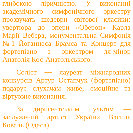
глибокою ліричністю. У виконанні
академічного симфонічного оркестру
прозвучать шедеври світової класики:
увертюра до опери «Оберон» Карла
Марії Вебера, монументальна Симфонія
№1 Йоганнеса Брамса та Концерт для
фортепіано з оркестром ля-мінор
Анатолія Кос-Анатольського.
Соліст — лауреат міжнародних
конкурсів Артур Остапчук (фортепіано)
подарує слухачам живе, емоційне та
віртуозне виконання.
За диригентським пультом —
заслужений артист України Василь
Коваль (Одеса).