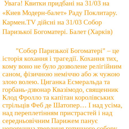
Увага!
Квитки придбані на 31/03 на
«Киев Модерн-балет» Раду Поклитару.
Кармен.TV
дійсні
на 31/03 Собор
Паризької Богоматері. Балет (Харків)
"Собор Паризької Богоматері" – це
історія кохання і трагедії. Кохання тих,
кому воно не було дозволене релігійним
саном, фізичною неміччю або ж чужою
злою волею. Циганка Есмеральда та
горбань-дзвонар Квазімодо, священник
Клод Фролло та капітан королівських
стрільців Феб де Шатопер… І над усіма,
над переплетінням пристрастей і над
середньовічним Парижем панує
непорушна твердиня готичного собору