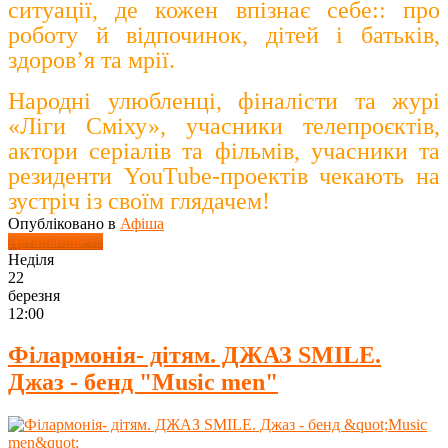
ситуації, де кожен впізнає себе:: про
роботу й відпочинок, дітей і батьків,
здоров’я та мрії.
Народні улюбленці, фіналісти та журі
«Ліги Сміху», учасники телепроєктів,
актори серіалів та фільмів, учасники та
резиденти YouTube-проектів чекають на
зустріч із своїм глядачем!
Опубліковано в
Афіша
Детальніше ...
Неділя
22
березня
12:00
Філармонія- дітям. ДЖАЗ SMILE.
Джаз - бенд "Music men"