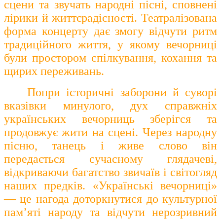
сцени та звучать народні пісні, сповнені
лірики й життєрадісності. Театралізована
форма концерту дає змогу відчути ритм
традиційного життя, у якому вечорниці
були простором спілкування, кохання та
щирих переживань.
Попри історичні заборони й суворі
вказівки минулого, дух справжніх
українських вечорниць зберігся та
продовжує жити на сцені. Через народну
пісню, танець і живе слово він
передається сучасному глядачеві,
відкриваючи багатство звичаїв і світогляд
наших предків.
«Українські вечорниці»
— це нагода доторкнутися до культурної
пам’яті народу та відчути нерозривний